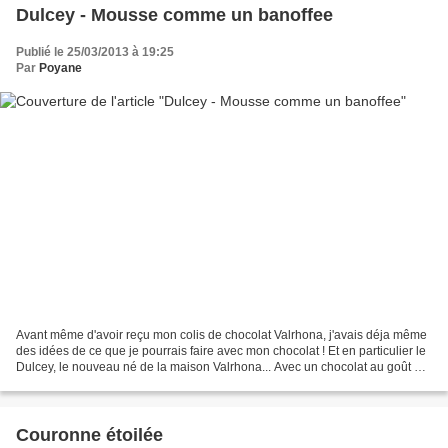
Dulcey - Mousse comme un banoffee
Publié le 25/03/2013 à 19:25
Par
Poyane
Avant même d'avoir reçu mon colis de chocolat Valrhona, j'avais déja même
des idées de ce que je pourrais faire avec mon chocolat ! Et en particulier le
Dulcey, le nouveau né de la maison Valrhona... Avec un chocolat au goût de
confiture de lait et de...
Couronne étoilée