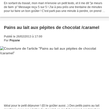
En sortant du travail, mon mari m'envoie un petit texto, et il me dit "je meurs
de faim :p" Message reçu 5 sur 5 ! J'ai à peu près une trentaine de minutes
pour lui faire un bon goûter ! C'est parti pas une minute à perdre, on prend la
recette fétiche...
Pains au lait aux pépites de chocolat /caramel
Publié le 26/02/2013 à 17:00
Par
Poyane
Idéal pour le petit déjeuner ! (Et le goûter aussi...) Des petits pains au lait