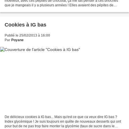
moelleux, avec ces pépites de chocolat, ça me fait penser à ces brioches
que je mangeais il y a plusieurs années ! Elles avaient des pépites de
caramel aussi... C'était trop...
Cookies à IG bas
Publié le 25/02/2013 à 16:00
Par
Poyane
De délicieux cookies à IG bas... Mais qu'est ce que ca veux dire IG bas ?
Index glycémique ! Je suis toujours en quête de nouveaux desserts qui ont
pour but de ne pas trop faire monter la glycémie (taux de sucre dans le