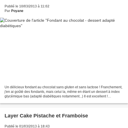
Publié le 10/03/2013 à 11:02
Par
Poyane
Un délicieux fondant au chocolat sans gluten et sans lactose ! Franchement,
j'en ai goûté des fondants, mais celui la, même en étant un dessert à index
glycémique bas (adapté diabétiques notamment...) Il est excellent !
Ingrédients : (une dizaine de petits...
Layer Cake Pistache et Framboise
Publié le 01/03/2013 à 18:43