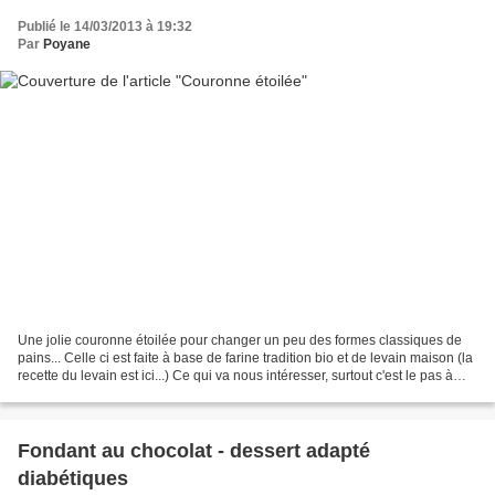
Publié le 14/03/2013 à 19:32
Par
Poyane
Une jolie couronne étoilée pour changer un peu des formes classiques de
pains... Celle ci est faite à base de farine tradition bio et de levain maison (la
recette du levain est ici...) Ce qui va nous intéresser, surtout c'est le pas à
pas pour réaliser...
Fondant au chocolat - dessert adapté
diabétiques