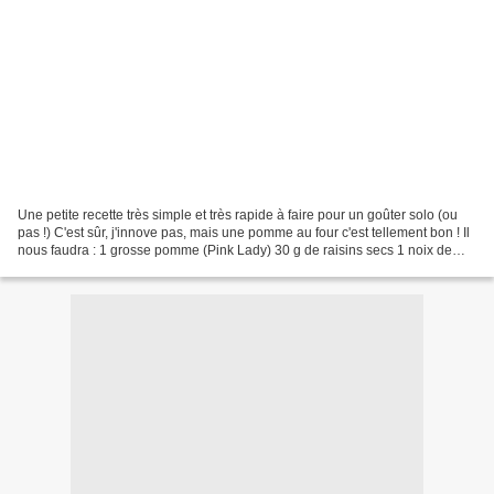
Une petite recette très simple et très rapide à faire pour un goûter solo (ou
pas !) C'est sûr, j'innove pas, mais une pomme au four c'est tellement bon ! Il
nous faudra : 1 grosse pomme (Pink Lady) 30 g de raisins secs 1 noix de
beurre 1 cuillère à café...